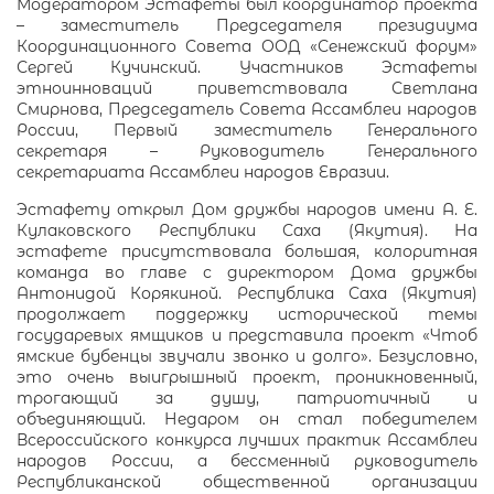
Модератором Эстафеты был координатор проекта
– заместитель Председателя президиума
Координационного Совета ООД «Сенежский форум»
Сергей Кучинский. Участников Эстафеты
этноинноваций приветствовала Светлана
Смирнова, Председатель Совета Ассамблеи народов
России, Первый заместитель Генерального
секретаря – Руководитель Генерального
секретариата Ассамблеи народов Евразии.
Эстафету открыл Дом дружбы народов имени А. Е.
Кулаковского Республики Саха (Якутия). На
эстафете присутствовала большая, колоритная
команда во главе с директором Дома дружбы
Антонидой Корякиной. Республика Саха (Якутия)
продолжает поддержку исторической темы
государевых ямщиков и представила проект «Чтоб
ямские бубенцы звучали звонко и долго». Безусловно,
это очень выигрышный проект, проникновенный,
трогающий за душу, патриотичный и
объединяющий. Недаром он стал победителем
Всероссийского конкурса лучших практик Ассамблеи
народов России, а бессменный руководитель
Республиканской общественной организации