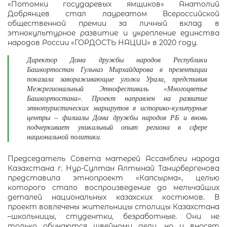
«Потомки государевых ямщиков» Анатолий
Добрянцев стал лауреатом Всероссийской
общественной премии за личный вклад в
этнокультурное развитие и укрепление единства
народов России «ГОРДОСТЬ НАЦИИ» в 2020 году.
Директор Дома дружбы народов Республики
Башкортостан Гульназ Мирхайдарова в презентации
показала завораживающие уголки Урала, представив
Межрегиональный Этнофестиваль «Многоцветье
Башкортостана». Проект направлен на развитие
этнотуристических маршрутов в историко-культурные
центры – филиалы Дома дружбы народов РБ и вновь
подчеркивает уникальный опыт региона в сфере
национальной политики.
Председатель Совета матерей Ассамблеи народа
Казахстана г. Нур-Султан Алтынай Танирбергенова
представила этнопроект «Капсырма», целью
которого стало воспроизведение до мельчайших
деталей национальных казахских костюмов. В
проект вовлечены жительницы столицы Казахстана
–школьницы, студентки, безработные. Они не
только обучаются швейному делу, но и вносят