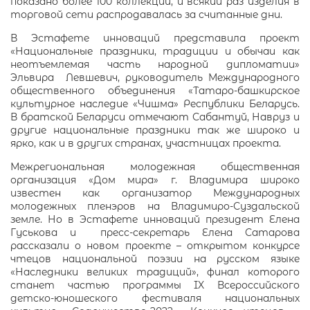
показано более 100 коллекций, и всякий раз изделия в
торговой сети распродавалась за считанные дни.
В Эстафете инноваций представила проект
«Национальные праздники, традиции и обычаи как
неотъемлемая часть народной дипломатии»
Эльвира Левшевич, руководитель Международного
общественного объединения «Татаро-башкирское
культурное наследие «Чишма» Республики Беларусь.
В братской Беларуси отмечают Сабантуй, Навруз и
другие национальные праздники так же широко и
ярко, как и в других странах, участницах проекта.
Межрегиональная молодежная общественная
организация «Дом мира» г. Владимира широко
известен как организатор Международных
молодежных пленэров на Владимиро-Суздальской
земле. Но в Эстафете инноваций президент Елена
Гуськова и пресс-секретарь Елена Сатарова
рассказали о новом проекте – открытом конкурсе
чтецов национальной поэзии на русском языке
«Наследники великих традиций», финал которого
станет частью программы IX Всероссийского
детско-юношеского фестиваля национальных