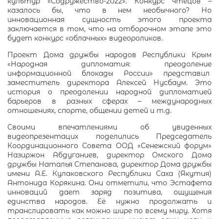
культур «Содружество-2022». Конкурс чтецов –
казалось бы, что в нем необычного? Но
инновационная сущность этого проекта
заключается в том, что на отборочном этапе это
будет конкурс «облачных» видеороликов.
Проект Дома дружбы народов Республики Крым
«Народная дипломатия: преодоление
информационной блокады России» представил
заместитель директора Алексей Нусбаум. Это
история о преодолении народной дипломатией
барьеров в разных сферах – международных
отношениях, спорте, общении детей и т.д.
Своими впечатлениями об увиденных
видеопрезентацих поделились Председатель
Координационного Совета ООД «Сенежский форум»
Назиржон Абдуганиев, директор Омского Дома
дружбы Наталья Степанова, директор Дома дружбы
имени А.Е. Кулаковского Республики Саха (Якутия)
Антонида Корякина. Они отметили, что Эстафета
инноваций дает заряд позитива, ощущения
единства народов. Её нужно продолжать и
транслировать как можно шире по всему миру. Хотя