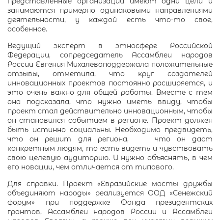
представленные организации имеют одни цели и
занимаются примерно одинаковыми направлениями
деятельности, у каждой есть что-то своё,
особенное.
Ведущий эксперт в этносфере Российской
Федерации, сопредседатель Ассамблеи народов
России Евгения Михалеваподдержала положительные
отзывы, отметила, что круг создателей
инновационных проектов постоянно расширяется, и
это очень важно для общей работы. Вместе с тем
она подсказала, что нужно иметь ввиду, чтобы
проект стал действительно инновационным, чтобы
он становился событием в регионе. Проект должен
быть истинно социальны. Необходимо предвидеть,
что он решит для региона, что он даст
конкретным людям, то есть видеть и чувствовать
свою целевую аудиторию. И нужно объяснять, в чем
его новации, чем отличается от типового.
Для справки. Проект «Евразийские мосты дружбы
объединяют народы» реализуется ООД «Сенежский
форум» при поддержке Фонда президентских
грантов, Ассамблеи народов России и Ассамблеи