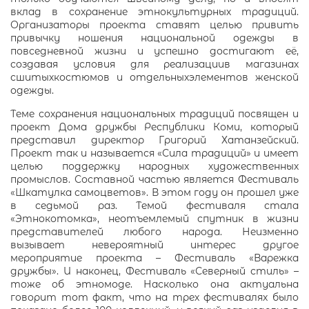
вклад в сохранение этнокультурных традиций.
Организаторы проекта ставят целью привить
привычку ношения национальной одежды в
повседневной жизни и успешно достигают её,
создавая условия для реализациив магазинах
сшитыхкостюмов и отдельныхэлементов женской
одежды.
Теме сохранения национальных традиций посвящен и
проект Дома дружбы Республики Коми, который
представил директор Григорий Хатанзейский.
Проект так и называется «Сила традиций» и имеет
целью поддержку народных художественных
промыслов. Составной частью является Фестиваль
«Шкатулка самоцветов». В этом году он прошел уже
в седьмой раз. Темой фестиваля стала
«Этнокотомка», неотъемлемый спутник в жизни
представителей любого народа. Неизменно
вызывает невероятный интерес другое
мероприятие проекта – Фестиваль «Варежка
дружбы». И наконец, Фестиваль «Северный стиль» –
тоже об этномоде. Насколько она актуальна
говорит тот факт, что на трех фестивалях было