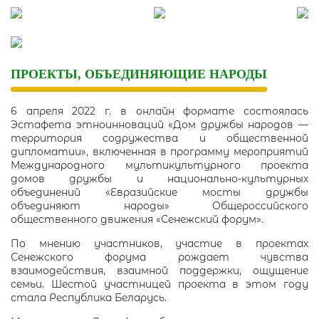
Skip
to
content
ПРОЕКТЫ, ОБЪЕДИНЯЮЩИЕ НАРОДЫ
6 апреля 2022 г. в онлайн формате состоялась
Эстафета этноинноваций «Дом дружбы народов ―
территория содружества и общественной
дипломатии», включенная в программу мероприятий
Международного мультикультурного проекта
домов дружбы и национально-культурных
объединений «Евразийские мосты дружбы
объединяют народы» Общероссийского
общественного движения «Сенежский форум».
По мнению участников, участие в проектах
Сенежского форума рождает чувства
взаимодействия, взаимной поддержки, ощущение
семьи. Шестой участницей проекта в этом году
стала Республика Беларусь.