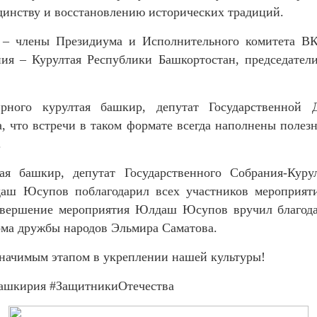
динству и восстановлению исторических традиций.
 – члены Президиума и Исполнительного комитета ВКБ
ния – Курултая Республики Башкортостан, председател
ирного курултая башкир, депутат Государственно
а, что встречи в таком формате всегда наполнены поле
.
ая башкир, депутат Государственного Собрания-Кур
аш Юсупов поблагодарил всех участников мероприяти
авершение мероприятия Юлдаш Юсупов вручил благода
ома дружбы народов Эльмира Саматова.
значимым этапом в укреплении нашей культуры!
ашкирия
#ЗащитникиОтечества