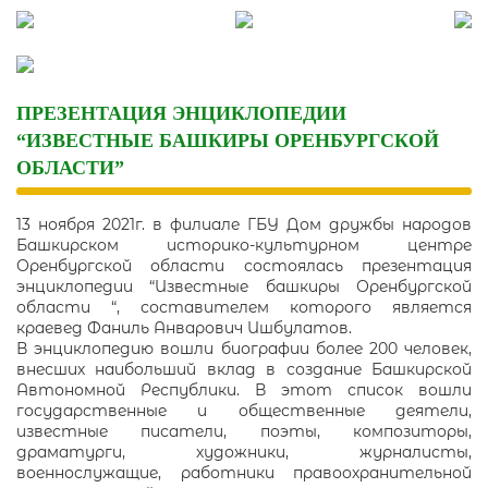
Skip
to
content
ПРЕЗЕНТАЦИЯ ЭНЦИКЛОПЕДИИ
“ИЗВЕСТНЫЕ БАШКИРЫ ОРЕНБУРГСКОЙ
ОБЛАСТИ”
13 ноября 2021г. в филиале ГБУ Дом дружбы народов
Башкирском историко-культурном центре
Оренбургской области состоялась презентация
энциклопедии “Известные башкиры Оренбургской
области “, составителем которого является
краевед Фаниль Анварович Ишбулатов.
В энциклопедию вошли биографии более 200 человек,
внесших наибольший вклад в создание Башкирской
Автономной Республики. В этот список вошли
государственные и общественные деятели,
известные писатели, поэты, композиторы,
драматурги, художники, журналисты,
военнослужащие, работники правоохранительной