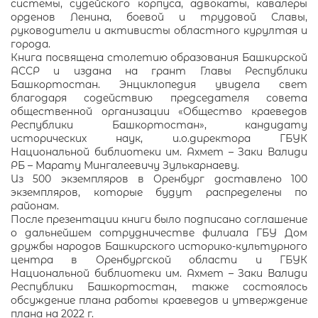
системы, судейского корпуса, адвокаты, кавалеры
орденов Ленина, боевой и трудовой Славы,
руководители и активисты областного курултая и
города.
Книга посвящена столетию образования Башкирской
АССР и издана на грант Главы Республики
Башкортостан. Энциклопедия увидела свет
благодаря содействию председателя совета
общественной организации «Общество краеведов
Республики Башкортостан», кандидату
исторических наук, и.о.директора ГБУК
Национальной библиотеки им. Ахмет – Заки Валиди
РБ – Марату Мингалеевичу Зулькарнаеву.
Из 500 экземпляров в Оренбург доставлено 100
экземпляров, которые будут распределены по
районам.
После презентации книги было подписано соглашение
о дальнейшем сотрудничестве филиала ГБУ Дом
дружбы народов Башкирского историко-культурного
центра в Оренбургской области и ГБУК
Национальной библиотеки им. Ахмет – Заки Валиди
Республики Башкортостан, также состоялось
обсуждение плана работы краеведов и утверждение
плана на 2022 г.