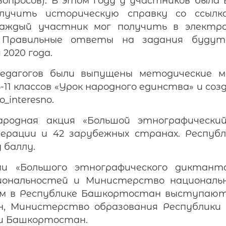
 вопросов). В этом году у участников была
учить историческую справку со ссылк
аждый участник мог получить в электр
. Правильные ответы на задания будут
 2020 года.
педагогов были выпущены методические м
-11 классов «Урок народного единства» и со
o_interesno.
родная акция «Большой этнографическ
дерации и 42 зарубежных странах. Респу
 баллу.
ми «Большого этнографического диктант
иональностей и Министерство националь
ром в Республике Башкортостан выступаю
н, Министерство образования Республики
ки Башкортостан.