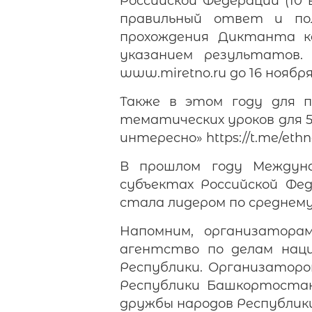
Российской Федерации (10
правильный ответ и пол
прохождения Диктанта к
указанием результатов
www.miretno.ru до 16 ноября
Также в этом году для 
тематических уроков для 5
интересно» https://t.me/ethn
В прошлом году Междуна
субъектах Российской Фе
стала лидером по среднему
Напомним, организатора
агентство по делам нац
Республики. Организато
Республики Башкортоста
дружбы народов Республи