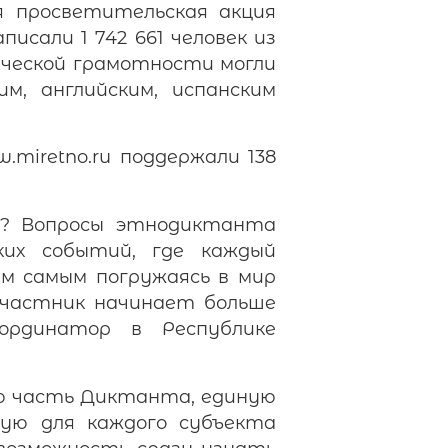
я просветительская акция
сали 1 742 661 человек из
ической грамотности могли
м, английским, испанским
miretno.ru поддержали 138
од? Вопросы этнодиктанта
ких событий, где каждый
ем самым погружаясь в мир
 участник начинает больше
ординатор в Республике
ую часть Диктанта, единую
ьную для каждого субъекта