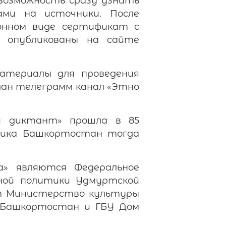
 возможность сразу узнать
ами на источники. После
онном виде сертификат с
 опубликованы на сайте
атериалы для проведения
здан телеграмм канал «Этно
ий диктант» прошла в 85
блика Башкортостан тогда
а» являются Федеральное
ной политики Удмуртской
т Министерство культуры
 Башкортостан и ГБУ Дом