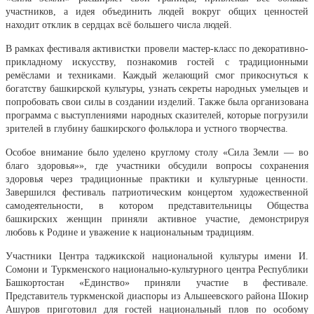
участников, а идея объединить людей вокруг общих ценностей
находит отклик в сердцах всё большего числа людей.
В рамках фестиваля активистки провели мастер-класс по декоративно-
прикладному искусству, познакомив гостей с традиционными
ремёслами и техниками. Каждый желающий смог прикоснуться к
богатству башкирской культуры, узнать секреты народных умельцев и
попробовать свои силы в создании изделий. Также была организована
программа с выступлениями народных сказителей, которые погрузили
зрителей в глубину башкирского фольклора и устного творчества.
Особое внимание было уделено круглому столу «Сила Земли — во
благо здоровья»», где участники обсудили вопросы сохранения
здоровья через традиционные практики и культурные ценности.
Завершился фестиваль патриотическим концертом художественной
самодеятельности, в котором представительницы Общества
башкирских женщин приняли активное участие, демонстрируя
любовь к Родине и уважение к национальным традициям.
Участники Центра таджикской национальной культуры имени И.
Сомони и Туркменского национально-культурного центра Республики
Башкортостан «Единство» приняли участие в фестивале.
Представитель туркменской диаспоры из Альшеевского района Шокир
Ашуров приготовил для гостей национальный плов по особому