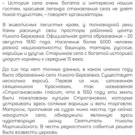
– История села очень богата и интересна нашим
гостям, красивая легенда становления села не даёт
покоя туристам, – говорят организаторы.
В живописных лесистых краях, у полноводной реки
Камы раскинул свои просторы районный центр
Николо-Березовка. Официальная дата образования – 20
августа 1930 года. Население более 6000 человек
разной национальности: башкиры, татары, русские,
марийцы и другие. Старинное село с богатой историей
уходит корнями к середине 15 века.
До сих пор нет точных данных, в каком именно году
было образованно село Николо-Березовка. Существует
несколько версий. Первая из них, изложенная
священником Красновым, так называемая
«Строгановская» гласит, что в 1550 году эти земли
были пожалованы купцам Строгановым, которые
устраивали здесь соляные варницы и вели торговлю.
Матросы, проплывая на судах мимо места, где сейчас
находится село, обнаружили явленную здесь
чудотворную икону Святитель Николы
Мирликийского. В честь редкостного события решено
было возвести церковь.