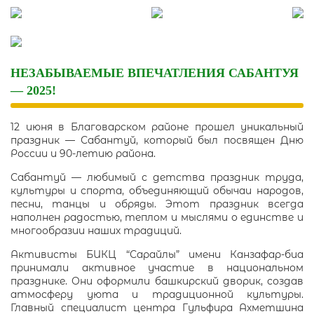
Skip
to
content
НЕЗАБЫВАЕМЫЕ ВПЕЧАТЛЕНИЯ САБАНТУЯ
— 2025!
12 июня в Благоварском районе прошел уникальный
праздник — Сабантуй, который был посвящен Дню
России и 90-летию района.
Сабантуй — любимый с детства праздник труда,
культуры и спорта, объединяющий обычаи народов,
песни, танцы и обряды. Этот праздник всегда
наполнен радостью, теплом и мыслями о единстве и
многообразии наших традиций.
Активисты БИКЦ “Сарайлы” имени Канзафар-биа
принимали активное участие в национальном
празднике. Они оформили башкирский дворик, создав
атмосферу уюта и традиционной культуры.
Главный специалист центра Гульфира Ахметшина