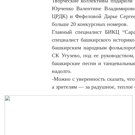
Творческие коллективы подарили 
Юрченко Валентине Владимировн
ЦРДК) и Фефеловой Дарье Сергее
больше 20 конкурсных номеров.
Главный специалист БИКЦ “Сара
специалист башкирского историко
башкирским народным фольклоро
СК Угузево, под ее руководством
башкирские песни и танцевальные
надолго.
-Можно с уверенность сказать, чт
а зрителям — за радушное, теплое