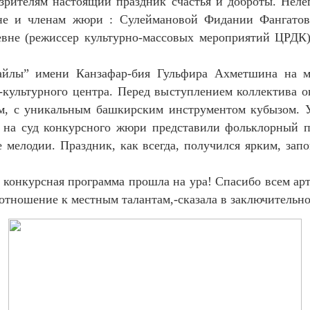
зрителям настоящий праздник счастья и доброты. Нел
е и членам жюри : Сулеймановой Фидании Фангатовн
вне (режиссер культурно-массовых мероприятий ЦРДК)
йлы” имени Канзафар-бия Гульфира Ахметшина на м
-культурного центра. Перед выступлением коллектива 
м, с уникальным башкирским инструментом кубызом. 
, на суд конкурсного жюри представили фольклорный п
 мелодии. Праздник, как всегда, получился ярким, за
о конкурсная программа прошла на ура! Спасибо всем арт
 отношение к местным талантам,-сказала в заключитель