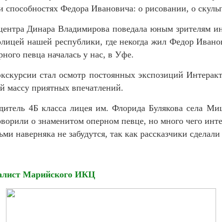
 и способностях Федора Ивановича: о рисовании, о скул
 центра Динара Владимирова поведала юным зрителям ин
олицей нашей республики, где некогда жил Федор Иванов
ного певца началась у нас, в Уфе.
экскурсии стал осмотр постоянных экспозиций Интеракт
ей массу приятных впечатлений.
одитель 4Б класса лицея им. Флорида Булякова села М
оворили о знаменитом оперном певце, но много чего инте
ми наверняка не забудутся, так как рассказчики сделали 
иалист Марийского ИКЦ