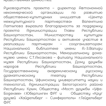
нравственных ценностей.
Руководитель проекта – директор Автономной
некоммерческой организации по развитию
общественно-культурных инициатив «Центр
межкультурного партнерства» Валентина
Латыпова выразила благодарность за поддержку
проекта Администрации Главы Республики
Башкортостан, Министерству культуры
Республики Башкортостан и активное участие в
реализации партнерам – соорганизаторам:
Национальной библиотеке имени А.-З.Валиди
Республики Башкортостан, Мемориальному дома-
музею имени С.Т.Аксакова – филиалу Национального
музея Республики Башкортостан, Дому дружбы
народов Республики Башкортостан,
Государственному академическому русскому
драматическому театру Республики
Башкортостан, Уфимскому университету науки и
технологий, Администрации Белогорского района
Республики Крым, Обществу «Мост дружбы «Уфа-
Бодензее» г.Юберлинген ФРГ и Обществу «Круг
друзей «Хайдельберг – Симферополь» г.Гейдельберг
ФРГ.