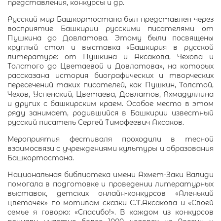
представления, конкурсы и др.
Русский мир Башкортостана был представлен через
восприятие Башкирии русскими писателями от
Пушкина до Довлатова. Этому были посвящены
круглый стол и выставка «Башкирия в русской
литературе: от Пушкина и Аксакова, Чехова и
Толстого до Цветаевой и Довлатова», на которых
рассказана история биографических и творческих
пересечений таких писателей, как Пушкин, Толстой,
Чехов, Успенский, Цветаева, Довлатов, Ахмадуллина
и других с башкирским краем. Особое место в этом
ряду занимает, родившийся в Башкирии известный
русский писатель Сергей Тимофеевич Аксаков.
Мероприятия фестиваля проходили в тесной
взаимосвязи с учреждениями культуры и образования
Башкортостана.
Национальная библиотека имени Ахмет-Заки Валиди
помогала в подготовке и проведении литературных
выставок, детских онлайн-конкурсов «Аленький
цветочек» по мотивам сказки С.Т.Аксакова и «Своей
семье я говорю: «Спасибо!». В каждом из конкурсов