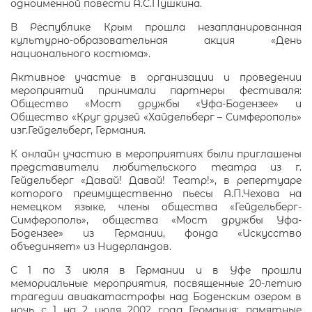
одноименной повести А.С.Пушкина.
В Республике Крым прошла незапланированная
культурно-образовательная акция «День
национального костюма».
Активное участие в организации и проведении
мероприятий принимали партнеры фестиваля:
Общество «Мост дружбы «Уфа-Бодензее» и
Общество «Круг друзей «Хайдельберг – Симферополь»
изг.Гейдельберг, Германия.
К онлайн участию в мероприятиях были приглашены
представители любительского театра из г.
Гейдельберг «Давай! Давай! Театр!», в репертуаре
которого преимущественно пьесы А.П.Чехова на
немецком языке, члены общества «Гейдельберг-
Симферополь», общества «Мост дружбы Уфа-
Бодензее» из Германии, фонда «Искусство
объединяет» из Нидерландов.
С 1 по 3 июля в Германии и в Уфе прошли
мемориальные мероприятия, посвященные 20-летию
трагедии авиакатастрофы над Боденским озером в
ночь с 1 на 2 июля 2002 года Германия: памятные