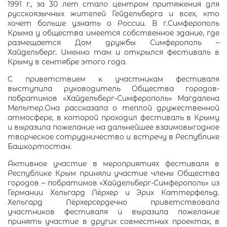
1991 г., за 30 лет стало центром притяжения для
русскоязычных жителей Гейдельберга и всех, кто
хочет больше узнать о России. В г.Симферополь
Крыма у общества имеется собственное здание, где
размещается Дом дружбы Симферополь –
Хайдельберг. Именно там и открылся фестиваль в
Крыму в сентябре этого года.
С приветствием к участникам фестиваля
выступила руководитель Общества городов-
побратимов «Хайдельберг-Симферополь» Магдалена
Мельтер.Она рассказала о теплой дружественной
атмосфере, в которой проходил фестиваль в Крыму
и выразила пожелание на дальнейшее взаимовыгодное
творческое сотрудничество и встречу в Республике
Башкортостан.
Активное участие в мероприятиях фестиваля в
Республике Крым приняли участие члены Общества
городов – побратимов «Хайдельберг-Симферополь» из
Германии Хельгард Лёрхер и Эрих Каттерфельд.
Хельгард Лёрхерсердечно приветствовала
участников фестиваля и выразила пожелание
принять участие в других совместных проектах, в