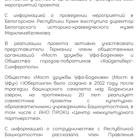
мероприятий проекта.
С информацией о проведении мероприятий в
Белогорском Республики Крым выступила директор
Белогорского историко-краеведческого музея
МаркленаКелямова.
В реализации проекта активно участвовали
представители Германии: члены общественных
организаций «Мост дружбы Уфа-Бодензее» и
Общества городов-побратимов «Хайдельберг-
Симферополь».
Общество «Мост дружбы Уфа-Бодензее» (Мост в
Уфу») г.Юберлинген было создано в 2002 году после
трагедии башкирского самолета над Боденским
озером, на протяжении 20 лет реализует
совместные проекты с культурно-
образовательными учреждениями Башкортостана, в
том числе с АНО ПРОКИ «Центр межкультурного
партнерства».
С информацией о сотрудничестве с Республикой
Башкортостан рассказала член Правления