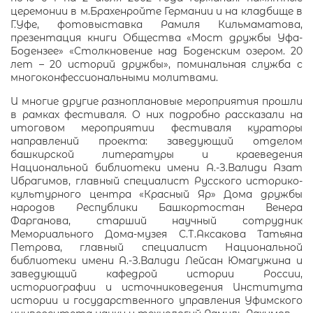
церемонии в м.Брахенройте Германии и на кладбище в
Г.Уфе, фотовыставка Рамиля Кильмаматова,
презентация книги Общества «Мост дружбы Уфа-
Бодензее» «Столкновение над Боденским озером. 20
лет – 20 историй дружбы», поминальная служба с
многоконфессиональными молитвами.
И многие другие разноплановые мероприятия прошли
в рамках фестиваля. О них подробно рассказали на
итоговом мероприятии фестиваля кураторы
направлений проекта: заведующий отделом
башкирской литературы и краеведения
Национальной библиотеки имени А.-З.Валиди Азат
Ибрагимов, главный специалист Русского историко-
культурного центра «Красный Яр» Дома дружбы
народов Республики Башкортостан Венера
Фарганова, старший научный сотрудник
Мемориального Дома-музея С.Т.Аксакова Татьяна
Петрова, главный специалист Национальной
библиотеки имени А.-З.Валиди Лейсан Юмагужина и
заведующий кафедрой истории России,
историографии и источниковедения Института
истории и государственного управления Уфимского