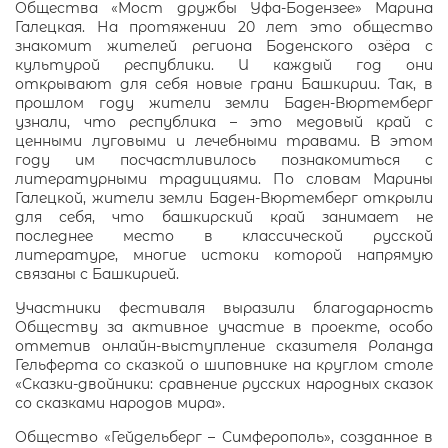
Общества «Мост дружбы Уфа-Бодензее» Марина
Галецкая. На протяжении 20 лет это общество
знакомит жителей региона Боденского озёра с
культурой республики. И каждый год они
открывают для себя новые грани Башкирии. Так, в
прошлом году жители земли Баден-Вюртемберг
узнали, что республика – это медовый край с
ценными луговыми и лечебными травами. В этом
году им посчастливилось познакомиться с
литературными традициями. По словам Марины
Галецкой, жители земли Баден-Вюртемберг открыли
для себя, что башкирский край занимает не
последнее место в классической русской
литературе, многие истоки которой напрямую
связаны с Башкирией.
Участники фестиваля выразили благодарность
Обществу за активное участие в проекте, особо
отметив онлайн-выступление сказителя Роланда
Гельферта со сказкой о шиповнике на круглом столе
«Сказки-двойники: сравнение русских народных сказок
со сказками народов мира».
Общество «Гейдельберг – Симферополь», созданное в