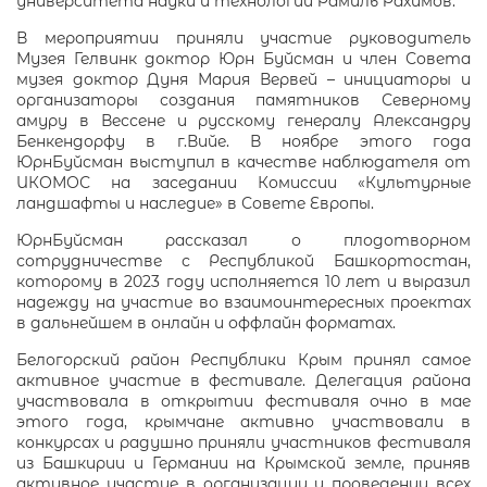
университета науки и технологий Рамиль Рахимов.
В мероприятии приняли участие руководитель
Музея Гелвинк доктор Юрн Буйсман и член Совета
музея доктор Дуня Мария Вервей – инициаторы и
организаторы создания памятников Северному
амуру в Вессене и русскому генералу Александру
Бенкендорфу в г.Вийе. В ноябре этого года
ЮрнБуйсман выступил в качестве наблюдателя от
ИКОМОС на заседании Комиссии «Культурные
ландшафты и наследие» в Совете Европы.
ЮрнБуйсман рассказал о плодотворном
сотрудничестве с Республикой Башкортостан,
которому в 2023 году исполняется 10 лет и выразил
надежду на участие во взаимоинтересных проектах
в дальнейшем в онлайн и оффлайн форматах.
Белогорский район Республики Крым принял самое
активное участие в фестивале. Делегация района
участвовала в открытии фестиваля очно в мае
этого года, крымчане активно участвовали в
конкурсах и радушно приняли участников фестиваля
из Башкирии и Германии на Крымской земле, приняв
активное участие в организации и проведении всех