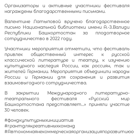
Организаторы и активные участники фестиваля
награждены благодарственными письмами.
Валентине Латыповой вручено благодарственное
письмо Национальной библиотеки имени А.-З.Валиди
Республики Башкортостан за плодотворное
сотрудничество в 2022 году.
Участники мероприятия отметили, что фестиваль
привлек общественный интерес к русской
классической литературе и театру, к изучению
культурного наследия России, как россиян, так и
жителей Германии. Мероприятия объединили народы
России и Германии для сохранения и развития
взаимовыгодного сотрудничества.
В закрытии Международного литературно-
театрального фестиваля «Русский мир
Башкортостана представляет…» приняли участие
30 человек.
#фондкультурныхинициатив
#грантдлякреативныхкоманд
#Автономнаянекоммерческаяорганизацияпоразвити