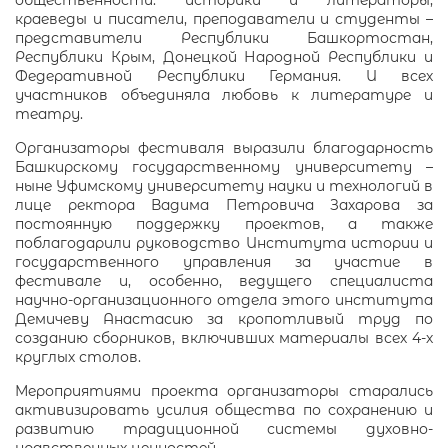
общественности: историки и литераторы,
краеведы и писатели, преподаватели и студенты –
представители Республики Башкортостан,
Республики Крым, Донецкой Народной Республики и
Федеративной Республики Германия. И всех
участников объединяла любовь к литературе и
театру.
Организаторы фестиваля выразили благодарность
Башкирскому государственному университету –
ныне Уфимскому университету науки и технологий в
лице ректора Вадима Петровича Захарова за
постоянную поддержку проектов, а также
поблагодарили руководство Института истории и
государственного управления за участие в
фестивале и, особенно, ведущего специалиста
научно-организационного отдела этого института
Демичеву Анастасию за кропотливый труд по
созданию сборников, включивших материалы всех 4-х
круглых столов.
Мероприятиями проекта организаторы старались
активизировать усилия общества по сохранению и
развитию традиционной системы духовно-