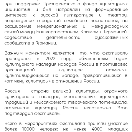
при поддержке Президентского фонда культурных
инициатив и был направлен на формирование
интереса к русской литературе и театру,
возрождение традиций семейного воспитания, на
расширение межрегиональных и международных
связей между Башкортостаном, Крымом и Германией,
содействие деятельности русскоязычных
сообществ в Германии.
Важным моментом является то, что фестиваль
проводился в 2022 году, объявленным Годом
культурного наследия народов России в противовес
пресловутой «культуре отмены»,
культивирующейся на Западе, превратившейся в
«отмену культуры» в отношении России.
Россия – страна великой культуры, огромного
культурного наследия, многовековых культурных
традиций и неиссякаемого творческого потенциала,
отменить культуру России невозможно. Это
подтвердил фестиваль.
Всего в мероприятиях фестиваля приняли участие
более 10000 человек: не менее 4000 младших