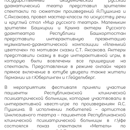
Государственный академический русский
драматический театр представил зрителям
спектакли по сюжетам произведений А.Пушкина и
С.Аксакова, провел мастер-классы по искусству речи
и круглый стол «Мир русского театра». Маленьким
зрителям Башкирии и Крыма актеры Русского
драмтеатра Республики Башкортостан
представили интерактивную презентацию
музыкально-драматической композиции «Аленький
цветочек» по мотивам сказки С.Т. Аксакова. Актеры
представили сказку в виде интерактивной игры, в
которую были вовлечены все пришедшие на
спектакль. Представление в режиме онлайн через
прямое включение в ютубе увидели также жители
Германии из г.Юберлинген и г.Гейдельберг.
В мероприятиях фестиваля приняли участие
пациенты Республиканской клинической
психиатрической больницы, которые участвовали в
интерактивной квест-игре по произведениям А.С.
Пушкина. В исполнении любителей – артистов
Инклюзивного театра – пациентов Республиканской
клинической психиатрической больницы в г.Уфе
состоялся показ спектакля «Метель» по