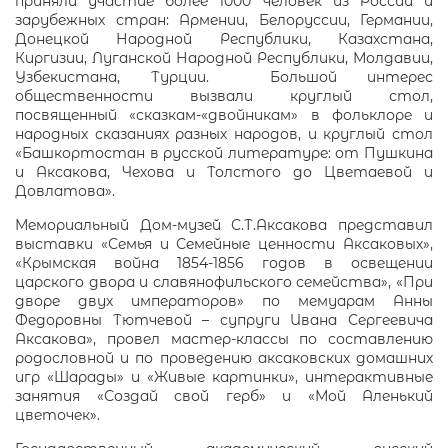
приняли участие более 1000 человек из России и
зарубежных стран: Армении, Белоруссии, Германии,
Донецкой Народной Республики, Казахстана,
Киргизии, Луганской Народной Республики, Молдавии,
Узбекистана, Турции. Большой интерес
общественности вызвали круглый стол,
посвященный «сказкам-«двойникам» в фольклоре и
народных сказаниях разных народов, и круглый стол
«Башкортостан в русской литературе: от Пушкина
и Аксакова, Чехова и Толстого до Цветаевой и
Довлатова».
Мемориальный Дом-музей С.Т.Аксакова представил
выставки «Семья и Семейные ценности Аксаковых»,
«Крымская война 1854-1856 годов в освещении
царского двора и славянофильского семейства», «При
дворе двух императоров» по мемуарам Анны
Федоровны Тютчевой – супруги Ивана Сергеевича
Аксакова», провел мастер-классы по составлению
родословной и по проведению аксаковских домашних
игр «Шарады» и «Живые картинки», интерактивные
занятия «Создай свой герб» и «Мой Аленький
цветочек».