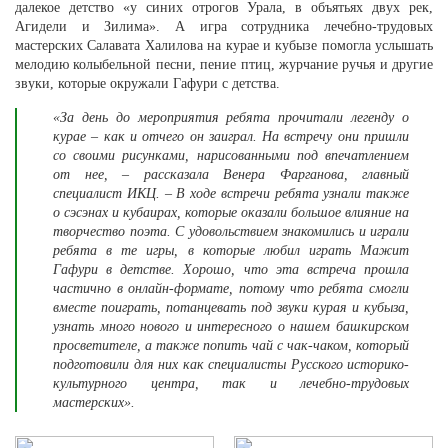
далекое детство «у синих отрогов Урала, в объятьях двух рек,
Агидели и Зилима». А игра сотрудника лечебно-трудовых
мастерских Салавата Халилова на курае и кубызе помогла услышать
мелодию колыбельной песни, пение птиц, журчание ручья и другие
звуки, которые окружали Гафури с детства.
«За день до мероприятия ребята прочитали легенду о
курае – как и отчего он заиграл. На встречу они пришли
со своими рисунками, нарисованными под впечатлением
от нее, – рассказала Венера Фарганова, главный
специалист ИКЦ. – В ходе встречи ребята узнали также
о сэсэнах и кубаирах, которые оказали большое влияние на
творчество поэта. С удовольствием знакомились и играли
ребята в те игры, в которые любил играть Мажит
Гафури в детстве. Хорошо, что эта встреча прошла
частично в онлайн-формате, потому что ребята смогли
вместе поиграть, потанцевать под звуки курая и кубыза,
узнать много нового и интересного о нашем башкирском
просветителе, а также попить чай с чак-чаком, который
подготовили для них как специалисты Русского историко-
культурного центра, так и лечебно-трудовых
мастерских».