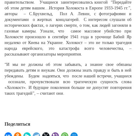
правительством. Учащиеся заинтересовались книгой “Передайте
об этом детям вашим…История Холокоста в Европе 1933-1945 гг.”,
авторы – С.Брухвельд, Пол А. Левин, с фотографиями и
документами о жертвах концлагерей. С интересом слушали об
исторических фактах, о лагерях смерти, о том, как людей загоняли в
газовые камеры. Узнали, что самое массовое убийство при
Холокосте произошло в сентябре 1941 года в урочище Бабий Яр
недалеко от Киева на Украине. Холокост – это не только трагедия
народа еврейского, это катастрофа всего человечества, –
рассказывают организаторы мероприятия.
“И мы не должны об этом забывать, а знание свое обязаны
передавать детям и внукам. Они должны знать правду и быть в ней
убеждены. Будем надеяться, что после нашей встречи, учащиеся
осознали, прочувствовали всю трагическую сущность слова
«Холокост». И будущие поколения больше не допустят повторения
таких трагедий”, – считают они.
Поделиться