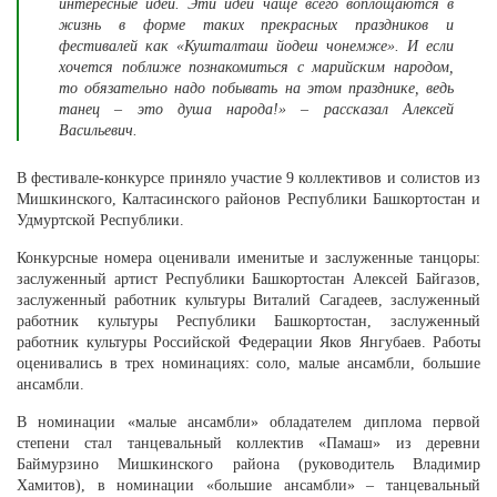
интересные идеи. Эти идеи чаще всего воплощаются в
жизнь в форме таких прекрасных праздников и
фестивалей как «Кушталташ йодеш чонемже». И если
хочется поближе познакомиться с марийским народом,
то обязательно надо побывать на этом празднике, ведь
танец – это душа народа!» – рассказал Алексей
Васильевич.
В фестивале-конкурсе приняло участие 9 коллективов и солистов из
Мишкинского, Калтасинского районов Республики Башкортостан и
Удмуртской Республики.
Конкурсные номера оценивали именитые и заслуженные танцоры:
заслуженный артист Республики Башкортостан Алексей Байгазов,
заслуженный работник культуры Виталий Сагадеев, заслуженный
работник культуры Республики Башкортостан, заслуженный
работник культуры Российской Федерации Яков Янгубаев. Работы
оценивались в трех номинациях: соло, малые ансамбли, большие
ансамбли.
В номинации «малые ансамбли» обладателем диплома первой
степени стал танцевальный коллектив «Памаш» из деревни
Баймурзино Мишкинского района (руководитель Владимир
Хамитов), в номинации «большие ансамбли» – танцевальный