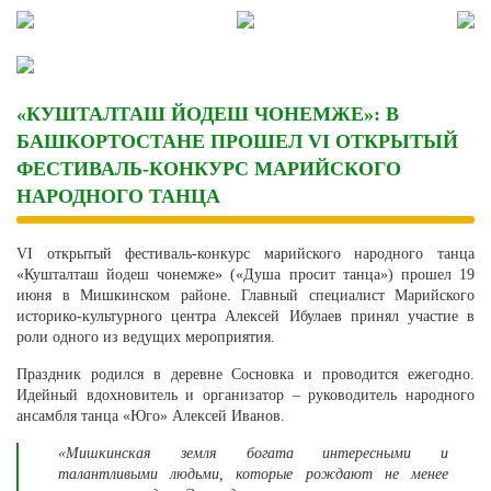
Skip
to
content
«КУШТАЛТАШ ЙОДЕШ ЧОНЕМЖЕ»: В
БАШКОРТОСТАНЕ ПРОШЕЛ VI ОТКРЫТЫЙ
ФЕСТИВАЛЬ-КОНКУРС МАРИЙСКОГО
НАРОДНОГО ТАНЦА
VI открытый фестиваль-конкурс марийского народного танца
«Кушталташ йодеш чонемже» («Душа просит танца») прошел 19
июня в Мишкинском районе. Главный специалист Марийского
историко-культурного центра Алексей Ибулаев принял участие в
роли одного из ведущих мероприятия.
Праздник родился в деревне Сосновка и проводится ежегодно.
Идейный вдохновитель и организатор – руководитель народного
ансамбля танца «Юго» Алексей Иванов.
«Мишкинская земля богата интересными и
талантливыми людьми, которые рождают не менее