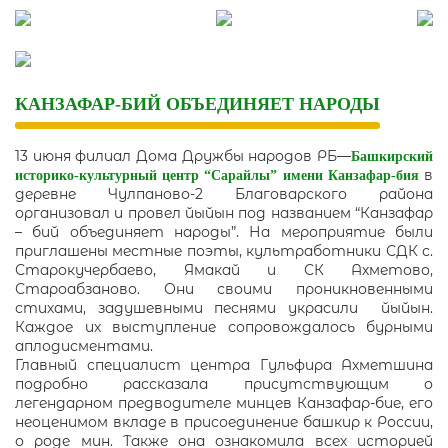
Skip
to
content
КАНЗАФАР-БИЙ ОБЪЕДИНЯЕТ НАРОДЫ
13 июня филиал Дома Дружбы народов РБ—
Башкирский
в
историко-культурный центр “Сарайлы” имени Канзафар-бия
деревне Чулпаново-2 Благоварского района
организовал и провел йыйын под названием “Канзафар
– бий объединяет народы”. На мероприятие были
приглашены местные поэты, культработники СДК с.
Старокучербаево, Ямакай и СК Ахметово,
Староабзаново. Они своими проникновенными
стихами, задушевными песнями украсили йыйын.
Каждое их выступление сопровождалось бурными
аплодисментами.
Главный специалист центра Гульфира Ахметшина
подробно рассказала присутствующим о
легендарном предводителе минцев Канзафар-бие, его
неоценимом вкладе в присоединение башкир к России,
о роде мин. Также она ознакомила всех историей