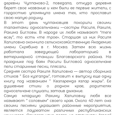
деревни Чулпаново-2, поведала, откуда деревня
берет свое название и кем были ее первые жители, с
гордостью упомянула имена тех, кто прославил
свою малую родину.
В этот день чулпановцев покорили своими
талантами односельчанки —сестры Расиля, Рахиля,
Рахима Бигловы. В народе их любя называют “теге
өсәү”, то есть «те трое». Старшая из них Расиля
Халиловна окончила сельскохозяйственную Академию
имени Скрябина в г. Москва. Затем всю жизнь
работала заведующей лабораторией в
ветеринарной станции Благоварского района. На
празднике под баян Расили Бигловой односельчане
пели старинные песни, плясали.
Средняя сестра Рахиля Халиловна — автор сборника
стихов ” Боз кузгалды”, готовит к выпуску еще одну
книгу под названием ” Көзләремдә язлар жыры”. Ее
душевные стихи о родном крае, родителях
односельчане слушали, затаив дыхание.
Самую младшую Рахиму Халиловну любя все
называют ” соловьем” своего края. Около 40 лет она
своими песнями украшает районные мероприятия,
является лауреатом различных республиканских