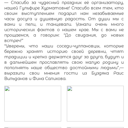
— Спасибо за чудесный праздник её организатору,
нашей Гульфире Хурматовне! Спасибо всем тем, кто
своим выступлением подарил нам незабываемые
часы досуга и душевную радость. От души мы с
вами и пели, и танцевали. Узнали очень много
исторических фактов о нашем крае. Мы с вами не
прощаемся, а говорим: “До свидания, до новых
встреч!”
“Уверены, что наши соседи-чулпановцы, которые
бережно хранят историю своей деревни, чтят
традиции и крепко держатся друг за друга, будут и
в дальнейшем прославлять свою малую родину и
пополнять наше общество достойными людьми”,—
выразили свои мнения гости из Буздяка Раис
Вильданов и Фина Салихова.