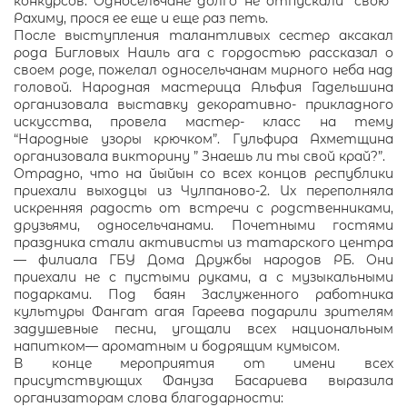
конкурсов. Односельчане долго не отпускали “свою”
Рахиму, прося ее еще и еще раз петь.
После выступления талантливых сестер аксакал
рода Бигловых Наиль ага с гордостью рассказал о
своем роде, пожелал односельчанам мирного неба над
головой. Народная мастерица Альфия Гадельшина
организовала выставку декоративно- прикладного
искусства, провела мастер- класс на тему
“Народные узоры крючком”. Гульфира Ахметщина
организовала викторину ” Знаешь ли ты свой край?”.
Отрадно, что на йыйын со всех концов республики
приехали выходцы из Чулпаново-2. Их переполняла
искренняя радость от встречи с родственниками,
друзьями, односельчанами. Почетными гостями
праздника стали активисты из татарского центра
— филиала ГБУ Дома Дружбы народов РБ. Они
приехали не с пустыми руками, а с музыкальными
подарками. Под баян Заслуженного работника
культуры Фангат агая Гареева подарили зрителям
задушевные песни, угощали всех национальным
напитком— ароматным и бодрящим кумысом.
В конце мероприятия от имени всех
присутствующих Фануза Басариева выразила
организаторам слова благодарности: