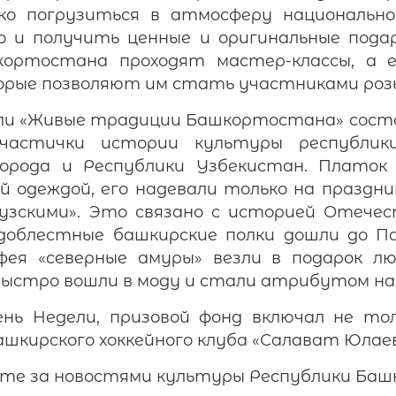
ко погрузиться в атмосферу национально
о и получить ценные и оригинальные подарк
кортостана проходят мастер-классы, а 
орые позволяют им стать участниками роз
ли «Живые традиции Башкортостана» состо
 частички истории культуры республи
города и Республики Узбекистан. Платок
й одеждой, его надевали только на праздни
зскими». Это связано с историей Отечест
 доблестные башкирские полки дошли до П
фея «северные амуры» везли в подарок 
быстро вошли в моду и стали атрибутом на
нь Недели, призовой фонд включал не тол
ашкирского хоккейного клуба «Салават Юлаев
ите за новостями культуры Республики Ба