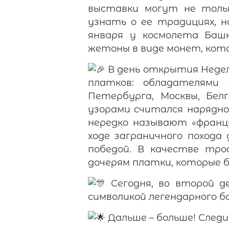
выставки могут не толь
узнать о ее традициях, н
января у космолета Баш
жетоны в виде монет, кот
В день открытия Неде
платков: обладателями
Петербурга, Москвы, Бел
узорами считался нарядно
нередко называют «францу
ходе заграничного похода
победой. В качестве тро
дочерям платки, которые 
Сегодня, во второй де
символикой легендарного б
Дальше – больше! След