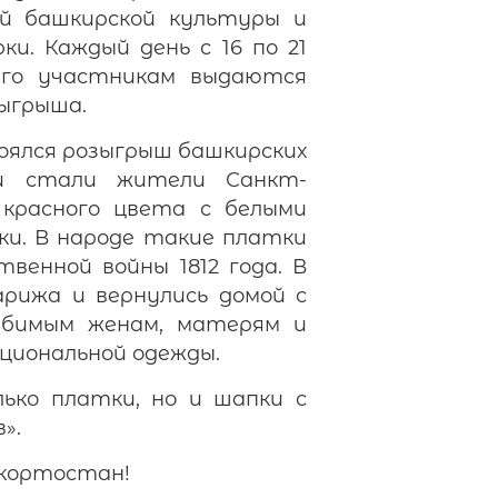
й башкирской культуры и
и. Каждый день с 16 по 21
его участникам выдаются
ыгрыша.
ялся розыгрыш башкирских
ки стали жители Санкт-
 красного цвета с белыми
ки. В народе такие платки
венной войны 1812 года. В
арижа и вернулись домой с
любимым женам, матерям и
циональной одежды.
ько платки, но и шапки с
».
шкортостан!