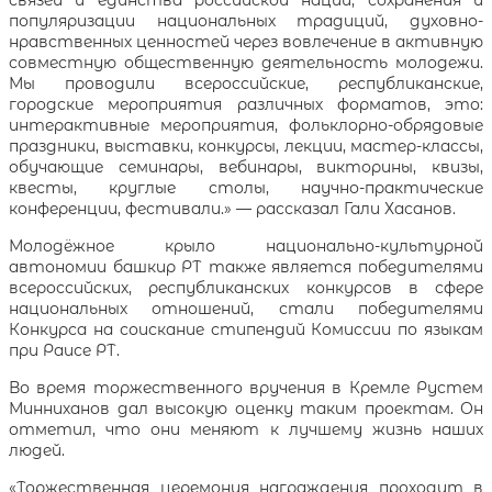
популяризации национальных традиций, духовно-
нравственных ценностей через вовлечение в активную
совместную общественную деятельность молодежи.
Мы проводили всероссийские, республиканские,
городские мероприятия различных форматов, это:
интерактивные мероприятия, фольклорно-обрядовые
праздники, выставки, конкурсы, лекции, мастер-классы,
обучающие семинары, вебинары, викторины, квизы,
квесты, круглые столы, научно-практические
конференции, фестивали.» — рассказал Гали Хасанов.
Молодёжное крыло национально-культурной
автономии башкир РТ также является победителями
всероссийских, республиканских конкурсов в сфере
национальных отношений, стали победителями
Конкурса на соискание стипендий Комиссии по языкам
при Раисе РТ.
Во время торжественного вручения в Кремле Рустем
Минниханов дал высокую оценку таким проектам. Он
отметил, что они меняют к лучшему жизнь наших
людей.
«Торжественная церемония награждения проходит в