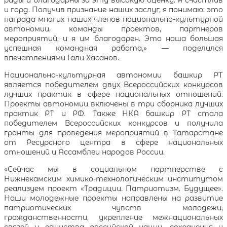
и горд. Получив признание наших заслуг, я понимаю: это
награда многих наших членов национально-культурной
автономии, команды проектов, партнеров
мероприятий, и я им благодарен. Это наша большая
успешная командная работа,» — поделился
впечатлениями Гали Хасанов.
Национально-культурная автономии башкир РТ
является победителем двух Всероссийских конкурсов
лучших практик в сфере национальных отношений.
Проекты автономии включены в три сборника лучших
практик РТ и РФ. Также НКА башкир РТ стала
победителем Всероссийских конкурсов и получила
гранты для проведения мероприятий в Татарстане
от Ресурсного центра в сфере национальных
отношений и Ассамблеи народов России.
«Сейчас мы в социальном партнерстве с
Нижнекамским химико-технологическим институтом
реализуем проект «Традиции. Патриотизм. Будущее».
Наши молодежные проекты направлены на развитие
патриотических чувств молодежи,
гражданственности, укрепление межнациональных
связей и единства российской нации, сохранения и