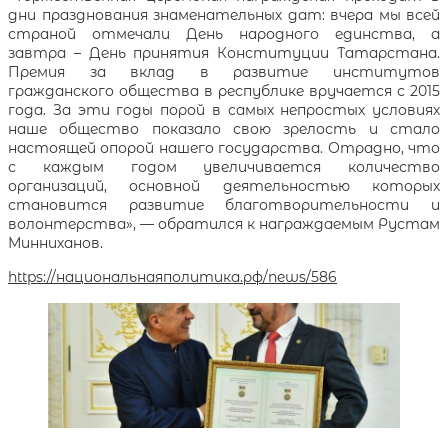
дни празднования знаменательных дат: вчера мы всей
страной отмечали День народного единства, а
завтра – День принятия Конституции Татарстана.
Премия за вклад в развитие институтов
гражданского общества в республике вручается с 2015
года. За эти годы порой в самых непростых условиях
наше общество показало свою зрелость и стало
настоящей опорой нашего государства. Отрадно, что
с каждым годом увеличивается количество
организаций, основной деятельностью которых
становится развитие благотворительности и
волонтерства», — обратился к награждаемым Рустам
Минниханов.
https://национальнаяполитика.рф/news/586