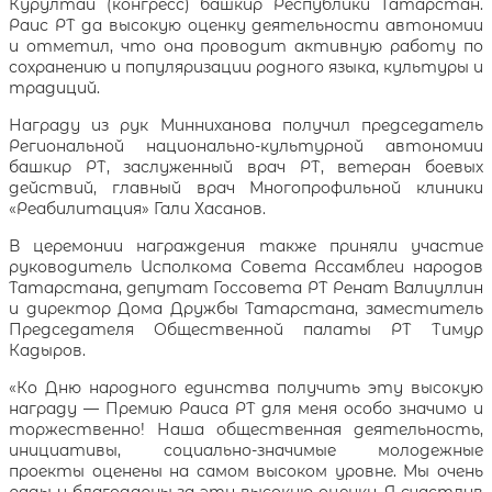
Курултай (конгресс) башкир Республики Татарстан.
Раис РТ да высокую оценку деятельности автономии
и отметил, что она проводит активную работу по
сохранению и популяризации родного языка, культуры и
традиций.
Награду из рук Минниханова получил председатель
Региональной национально-культурной автономии
башкир РТ, заслуженный врач РТ, ветеран боевых
действий, главный врач Многопрофильной клиники
«Реабилитация» Гали Хасанов.
В церемонии награждения также приняли участие
руководитель Исполкома Совета Ассамблеи народов
Татарстана, депутат Госсовета РТ Ренат Валиуллин
и директор Дома Дружбы Татарстана, заместитель
Председателя Общественной палаты РТ Тимур
Кадыров.
«Ко Дню народного единства получить эту высокую
награду — Премию Раиса РТ для меня особо значимо и
торжественно! Наша общественная деятельность,
инициативы, социально-значимые молодежные
проекты оценены на самом высоком уровне. Мы очень
рады и благодарны за эту высокую оценку. Я счастлив