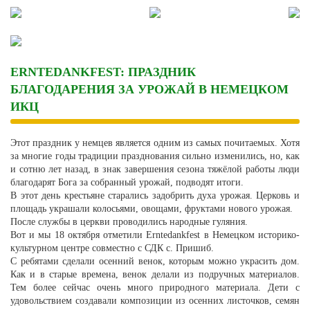
Skip
to
content
ERNTEDANKFEST: ПРАЗДНИК
БЛАГОДАРЕНИЯ ЗА УРОЖАЙ В НЕМЕЦКОМ
ИКЦ
Этот праздник у немцев является одним из самых почитаемых. Хотя
за многие годы традиции празднования сильно изменились, но, как
и сотню лет назад, в знак завершения сезона тяжёлой работы люди
благодарят Бога за собранный урожай, подводят итоги.
В этот день крестьяне старались задобрить духа урожая. Церковь и
площадь украшали колосьями, овощами, фруктами нового урожая.
После службы в церкви проводились народные гуляния.
Вот и мы 18 октября отметили Erntedankfest в Немецком историко-
культурном центре совместно с СДК с. Пришиб.
С ребятами сделали осенний венок, которым можно украсить дом.
Как и в старые времена, венок делали из подручных материалов.
Тем более сейчас очень много природного материала. Дети с
удовольствием создавали композиции из осенних листочков, семян