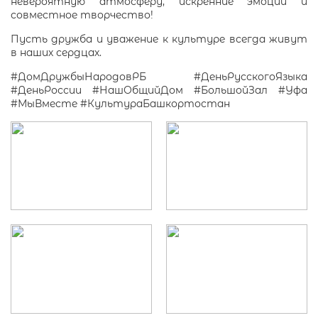
невероятную атмосферу, искренние эмоции и
совместное творчество!
Пусть дружба и уважение к культуре всегда живут
в наших сердцах.
#ДомДружбыНародовРБ
#ДеньРусскогоЯзыка
#ДеньРоссии
#НашОбщийДом
#БольшойЗал
#Уфа
#МыВместе
#КультураБашкортостан