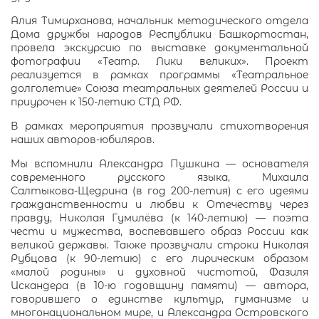
Алия Тимирханова, начальник методического отдела
Дома дружбы народов Республики Башкортостан,
провела экскурсию по выставке документальной
фотографии «Театр. Лики великих». Проект
реализуется в рамках программы «Театральное
долголетие» Союза театральных деятелей России и
приурочен к 150‑летию СТД РФ.
В рамках мероприятия прозвучали стихотворения
наших авторов‑юбиляров.
Мы вспомнили Александра Пушкина — основателя
современного русского языка, Михаила
Салтыкова‑Щедрина (в год 200‑летия) с его идеями
гражданственности и любви к Отечеству через
правду, Николая Гумилёва (к 140‑летию) — поэта
чести и мужества, воспевавшего образ России как
великой державы. Также прозвучали строки Николая
Рубцова (к 90‑летию) с его лирическим образом
«малой родины» и духовной чистотой, Фазиля
Искандера (в 10‑ю годовщину памяти) — автора,
говорившего о единстве культур, гуманизме и
многонациональном мире, и Александра Островского