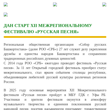
Skip
to
content
ДАН СТАРТ XII МЕЖРЕГИОНАЛЬНОМУ
ФЕСТИВАЛЮ «РУССКАЯ ПЕСНЯ»
Региональная общественная организация «Собор русских
Башкортостана» (далее РОО «СРБ») 27 лет служит делу укрепления
дружбы и единства народов Башкортостана и сохранению
традиционных российских духовных ценностей.
С 2014 года РОО «СРБ» ежегодно проводит фестиваль «Русская
песня». За 11 лет Открытый городской фестиваль приобрел статус
межрегионального, стал ярким событием столицы республики,
объединяющим любителей русской культуры различных регионов
России.
В 2025 году основные мероприятия XII Межрегионального
фестиваля «Русская песня» пройдут в МБУ ГДК г. Уфы РБ.
Участники и зрители фестиваля окунутся в атмосферу
музыкального творчества и единения поклонников русской
народной песни, посетив насыщенную программу: торжественное