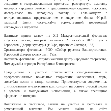
открытие с театрализованным прологом, развернутую выставку
мастеров народных ремёсел и декоративно-прикладного искусства,
мастер-класс по народному вокалу и Гала-концерт с
театрализованным представлением с введением блока «Играй,
гармонь! Звени частушка!»и торжественной церемонией
награждения лауреатов.
Начинаем прием заявок на XII Межрегиональный фестиваль
«Русская песня», который состоится 24 октября 2025 года в
Городском Дворце культуры (г. Уфа, проспект Октября, 137).
Организаторы фестиваля: РОО «Собор русских Башкортостана»,
Городской Дворец культуры г. Уфа.
Партнеры фестиваля: Республиканский центр народного творчества,
Дом дружбы народов Республики Башкортостан.
Традиционно к участию приглашаются самодеятельные и
профессиональные вокальные творческие коллективы, хоры,
ансамбли песни и танца, солисты. Приветствуются современные
стилизованные музыкальные композиции на основе русской песни
в детском и молодежном исполнении, а также зрелищное
оформление номеров.
Положение о фестивале, заявки на участие в фестивале и
ремесленной выставке Вы можете найти на сайте