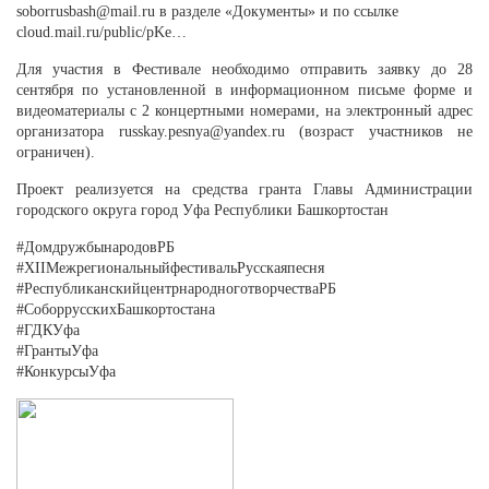
soborrusbash@mail.ru
в разделе «Документы» и по ссылке
cloud.mail.ru/public/pKe…
Для участия в Фестивале необходимо отправить заявку до 28
сентября по установленной в информационном письме форме и
видеоматериалы с 2 концертными номерами, на электронный адрес
организатора
russkay.pesnya@yandex.ru
(возраст участников не
ограничен).
Проект реализуется на средства гранта Главы Администрации
городского округа город Уфа Республики Башкортостан
#ДомдружбынародовРБ
#XIIМежрегиональныйфестивальРусскаяпесня
#РеспубликанскийцентрнародноготворчестваРБ
#СоборрусскихБашкортостана
#ГДКУфа
#ГрантыУфа
#КонкурсыУфа