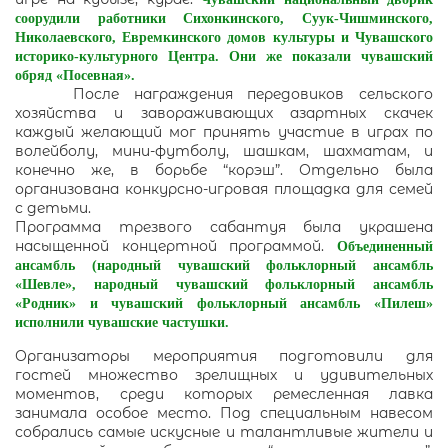
соорудили работники Сихонкинского, Суук-Чишминского,
Николаевского, Евремкинского домов культуры и Чувашского
историко-культурного Центра. Они же показали чувашский
обряд «Посевная».
После награждения передовиков сельского
хозяйства и завораживающих азартных скачек
каждый желающий мог принять участие в играх по
волейболу, мини-футболу, шашкам, шахматам, и
конечно же, в борьбе “корэш”. Отдельно была
организована конкурсно-игровая площадка для семей
с детьми.
Программа трезвого сабантуя была украшена
насыщенной концертной программой.
Объединенный
ансамбль (народный чувашский фольклорный ансамбль
«Шевле», народный чувашский фольклорный ансамбль
«Родник» и чувашский фольклорный ансамбль «Пилеш»
исполнили чувашские частушки.
Организаторы мероприятия подготовили для
гостей множество зрелищных и удивительных
моментов, среди которых ремесленная лавка
занимала особое место. Под специальным навесом
собрались самые искусные и талантливые жители и