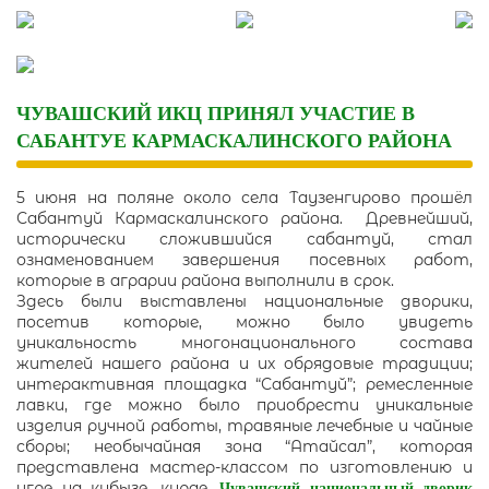
Skip
to
content
ЧУВАШСКИЙ ИКЦ ПРИНЯЛ УЧАСТИЕ В
САБАНТУЕ КАРМАСКАЛИНСКОГО РАЙОНА
5 июня на поляне около села Таузенгирово прошёл
Сабантуй Кармаскалинского района. Древнейший,
исторически сложившийся сабантуй, стал
ознаменованием завершения посевных работ,
которые в аграрии района выполнили в срок.
Здесь были выставлены национальные дворики,
посетив которые, можно было увидеть
уникальность многонационального состава
жителей нашего района и их обрядовые традиции;
интерактивная площадка “Сабантуй”; ремесленные
лавки, где можно было приобрести уникальные
изделия ручной работы, травяные лечебные и чайные
сборы; необычайная зона “Атайсал”, которая
представлена мастер-классом по изготовлению и
игре на кубызе, курае.
Чувашский национальный дворик