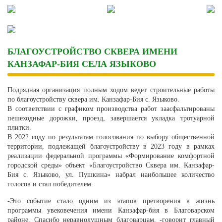
Skip
to
content
БЛАГОУСТРОЙСТВО СКВЕРА ИМЕНИ
КАНЗАФАР-БИЯ СЕЛА ЯЗЫКОВО
Подрядная организация полным ходом ведет строительные работы
по благоустройству сквера им. Канзафар-Бия с. Языково.
В соответствии с графиком производства работ заасфальтированы
пешеходные дорожки, проезд, завершается укладка тротуарной
плитки.
В 2022 году по результатам голосования по выбору общественной
территории, подлежащей благоустройству в 2023 году в рамках
реализации федеральной программы «Формирование комфортной
городской среды» объект «Благоустройство Сквера им. Канзафар-
Бия с. Языково, ул. Пушкина» набрал наибольшее количество
голосов и стал победителем.
-Это событие стало одним из этапов претворения в жизнь
программы увековечения имени Канзафар-бия в Благоварском
районе. Спасибо неравнодушным благоварцам, -говорит главный