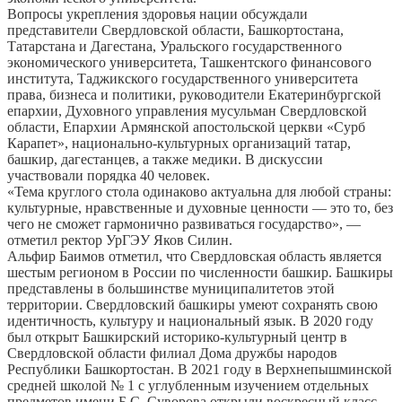
Вопросы укрепления здоровья нации обсуждали
представители Свердловской области, Башкортостана,
Татарстана и Дагестана, Уральского государственного
экономического университета, Ташкентского финансового
института, Таджикского государственного университета
права, бизнеса и политики, руководители Екатеринбургской
епархии, Духовного управления мусульман Свердловской
области, Епархии Армянской апостольской церкви «Сурб
Карапет», национально-культурных организаций татар,
башкир, дагестанцев, а также медики. В дискуссии
участвовали порядка 40 человек.
«Тема круглого стола одинаково актуальна для любой страны:
культурные, нравственные и духовные ценности — это то, без
чего не сможет гармонично развиваться государство», —
отметил ректор УрГЭУ Яков Силин.
Альфир Баимов отметил, что Свердловская область является
шестым регионом в России по численности башкир. Башкиры
представлены в большинстве муниципалитетов этой
территории. Свердловский башкиры умеют сохранять свою
идентичность, культуру и национальный язык. В 2020 году
был открыт Башкирский историко-культурный центр в
Свердловской области филиал Дома дружбы народов
Республики Башкортостан. В 2021 году в Верхнепышминской
средней школой № 1 с углубленным изучением отдельных
предметов имени Б.С. Суворова открыли воскресный класс