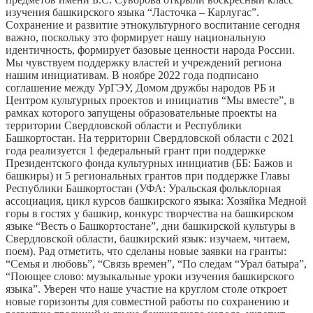
изучения башкирского языка “Ласточка – Карлугас”.
Сохранение и развитие этнокультурного воспитание сегодня
важно, поскольку это формирует нашу национальную
идентичность, формирует базовые ценности народа России.
Мы чувствуем поддержку властей и учреждений региона
нашим инициативам. В ноябре 2022 года подписано
соглашение между УрГЭУ, Домом дружбы народов РБ и
Центром культурных проектов и инициатив “Мы вместе”, в
рамках которого запущены образовательные проекты на
территории Свердловской области и Республики
Башкортостан. На территории Свердловской области с 2021
года реализуется 1 федеральный грант при поддержке
Президентского фонда культурных инициатив (ББ: Бажов и
башкиры) и 5 региональных грантов при поддержке Главы
Республики Башкортостан (УФА: Уральская фольклорная
ассоциация, цикл курсов башкирского языка: Хозяйка Медной
горы в гостях у башкир, конкурс творчества на башкирском
языке “Весть о Башкортостане”, дни башкирской культуры в
Свердловской области, башкирский язык: изучаем, читаем,
поем). Рад отметить, что сделаны новые заявки на гранты:
“Семья и любовь”, “Связь времен”, “По следам “Урал батыра”,
“Поющее слово: музыкальные уроки изучения башкирского
языка”. Уверен что наше участие на круглом столе откроет
новые горизонты для совместной работы по сохранению и