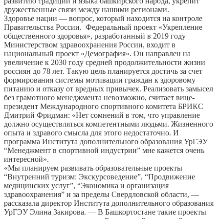
развитию традиций и языка башкирского народа, укрепит
дружественные связи между нашими регионами.
Здоровье нации — вопрос, который находится на контроле
Правительства России. Федеральный проект «Укрепление
общественного здоровья», разработанный в 2019 году
Министерством здравоохранения России, входит в
национальный проект «Демография». Он направлен на
увеличение к 2030 году средней продолжительности жизни
россиян до 78 лет. Такую цель планируется достичь за счет
формирования системы мотивации граждан к здоровому
питанию и отказу от вредных привычек. Реализовать замысел
без грамотного менеджмента невозможно, считает вице-
президент Международного спортивного комитета БРИКС
Дмитрий Фридман: «Нет сомнений в том, что управление
должно осуществляться компетентными людьми. Жизненного
опыта и здравого смысла для этого недостаточно. И
программа Института дополнительного образования УрГЭУ
“Менеджмент в спортивной индустрии” мне кажется очень
интересной».
«Мы планируем развивать образовательные проекты
“Внутренний туризм: Экскурсоведение”, “Продвижение
медицинских услуг”, “Экономика и организация
здравоохранения” и за пределы Свердловской области, —
рассказала директор Института дополнительного образования
УрГЭУ Элина Закирова. — В Башкортостане такие проекты