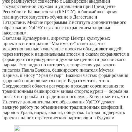
уже реализуются совместно с Башкирской академией
государственной службы и управления при Президенте
Республики Башкортостан (БАГСУ), в ближайшее время
планируется запустить обучение в Дагестане и
Татарстане. Многие программы Института дополнительного
образования УрГЭУ связаны с сохранением здоровья
населения.».
Светлана Кульмурзина, директор Центра культурных
проектов и инициатив “Мы вместе” отметила, что
межрегиональные культурные проекты объединяют людей,
через интерес к национальным эпосам и сказам сохраняются и
формируются культурные и духовные ценности российского
народа. Это видно по интересу к творчеству уральского
писателя Павла Бажова, башкирского писателя Мустая
Карима, к эпосу “Урал батыр”. Важной частью формирования
здоровой нации является спорт. Рада отметить, что в
Свердловской области регулярно проходят соревнования по
традиционным башкирским видам спорта: куреш – борьба на
поясах и стрельба из традиционного лука. Хочу отметить, что
Институт дополнительного образования УрГЭУ делает
важную работу по объединению традиционных конфессий,
народов Урала, науки, власти, общества. Готовы поддержать
проекты наших стратегических партнеров и в будущем.