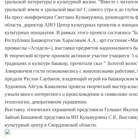
уральской литературы и культурной жизни. “Вместе с читате
уральской земли и уральской мысли! С самого утра и до глуб
На пресс-конференции Светлана Кульмурзина, руководитель 
области, директор АНО Центр культурных проектов и инициа
культурных инициатив. В рамках этого проекта состоялись “Б
Республики Башкортостан Харасовым А.А., арт-гостиная «Ма
промыслы «Агидель»), выставки предметов национального бы
В творческой встрече приняли активное участие учащиеся 5 к
традициях и культуре башкир, прочитали сказ ” Золотой вол
Амировичем гости познакомились с живописными работами, в
придали Руслан Саубанов, владеющий игрой на башкирском м
Художник Айгуль Камалиева провела творческий мастер-клас
узнали много интересного о происхождении и символике осно
технологии, декоративном украшении.
Выставку этнических украшений представила Гульшат Якупова
Зайнаб Биишевой представила ИП Кульмурзина С.Р.. Выставк
культурный центр в Свердловской области.