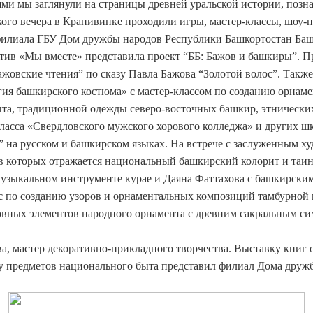
лями мы заглянули на страницы древней уральской истории, поз
окого вечера в Крапивинке проходили игры, мастер-классы, шоу-
филиала ГБУ Дом дружбы народов Республики Башкортостан Баш
тив «Мы вместе» представила проект “ББ: Бажов и башкиры”. П
ажовские чтения” по сказу Павла Бажова “Золотой волос”. Такж
гия башкирского костюма» с мастер-классом по созданию орнам
та, традиционной одежды северо-восточных башкир, этнически
ласса «Свердловского мужского хорового колледжа» и других шк
ос” на русском и башкирском языках. На встрече с заслуженны
 которых отражается национальный башкирский колорит и таин
узыкальном инструменте курае и Даяна Фаттахова с башкирским
с по созданию узоров и орнаментальных композиций тамбурной 
вных элементов народного орнамента с древним сакральным сим
, мастер декоративно-прикладного творчества. Выставку книг о
у предметов национального быта представил филиал Дома друж