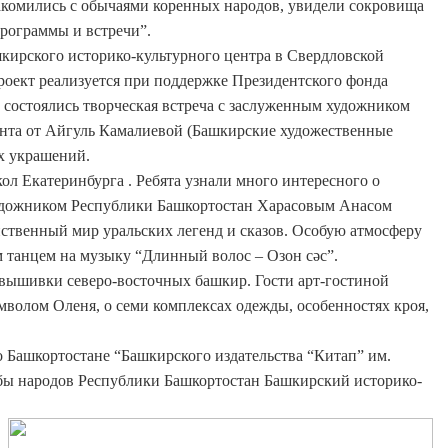
накомились с обычаями коренных народов, увидели сокровища
программы и встречи”.
кирского историко-культурного центра в Свердловской
роект реализуется при поддержке Президентского фонда
е состоялись творческая встреча с заслуженным художником
ента от Айгуль Камалиевой (Башкирские художественные
х украшений.
ол Екатеринбурга . Ребята узнали много интересного о
м художником Республики Башкортостан Харасовым Анасом
ственный мир уральских легенд и сказов. Особую атмосферу
 танцем на музыку “Длинный волос – Озон сәс”.
вышивки северо-восточных башкир. Гости арт-гостиной
волом Оленя, о семи комплексах одежды, особенностях кроя,
 Башкортостане “Башкирского издательства “Китап” им.
бы народов Республики Башкортостан Башкирский историко-