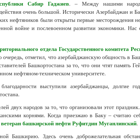
еспублики
Сабир Гаджиев
. – Между нашими народ
действия очень большой. Исторически Азербайджан и Ба
ских нефтяников были открыты первые месторождения н
нной войне и послевоенном развитии экономики. Нас о
рриториального отдела Государственного комитета Рес
ою очередь, отметил, что азербайджанскую общность в Ба
ставителей Башкортостана за то, что они чтят память Г
енном нефтяном-техническом университете.
 благодарности выступили азербайджанцы, долгие г
тостана.
лей двух народов за то, что организовали этот праздник
жанскими корнями. Когда приезжаю в Баку – считаю се
л
ветеран башкирской нефти Руфитдин Муганлинский
.
ой Башкирию. Здесь очень доброжелательная обстан