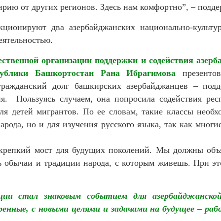
рию от других регионов. Здесь нам комфортно”, – подде
ционируют два азербайджанских национально-культу
еятельностью.
ственной организации поддержки и содействия азер
публики Башкортостан
Рана Ибрагимова
презенто
гражданский долг башкирских азербайджанцев – под
я. Пользуясь случаем, она попросила содействия рес
ля детей мигрантов. По ее словам, такие классы необх
арода, но и для изучения русского языка, так как многи
 крепкий мост для будущих поколений. Мы должны объя
ь обычаи и традиции народа, с которым живешь. При э
ации стал знаковым событием для азербайджанско
ренные, с новыми целями и задачами на будущее – ра