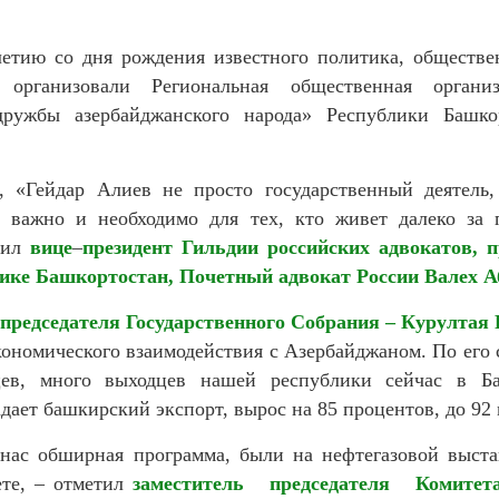
етию со дня рождения известного политика, обществен
 организовали Региональная общественная органи
дружбы азербайджанского народа» Республики Башко
, «Гейдар Алиев не просто государственный деятель,
о важно и необходимо для тех, кто живет далеко за 
пил
вице
–
президент
Гильдии российских адвокатов, п
лике Башкортостан, Почетный адвокат России Валех А
 председателя Государственного Собрания – Курултая
кономического взаимодействия с Азербайджаном. По его
цев, много выходцев нашей республики сейчас в Ба
дает башкирский экспорт, вырос на 85 процентов, до 92 
 нас обширная программа, были на нефтегазовой выста
ете, – отметил
заместитель председателя Комитет