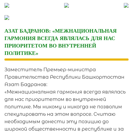
Skip
to
content
АЗАТ БАДРАНОВ: «МЕЖНАЦИОНАЛЬНАЯ
ГАРМОНИЯ ВСЕГДА ЯВЛЯЛАСЬ ДЛЯ НАС
ПРИОРИТЕТОМ ВО ВНУТРЕННЕЙ
ПОЛИТИКЕ»
Заместитель Премьер-министра
Правительства Республики Башкортостан
Азат Бадранов:
«Межнациональная гармония всегда являлась
для нас приоритетом во внутренней
политике. Мы никому и никогда не позволим
спекулировать на этом вопросе. Считаю
необходимым донести эту позицию до
широкой общественности в республике и за