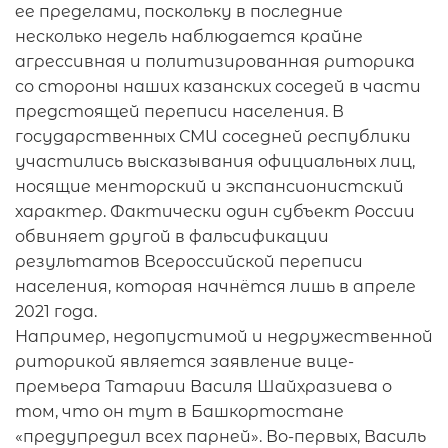
ее пределами, поскольку в последние
несколько недель наблюдается крайне
агрессивная и политизированная риторика
со стороны наших казанских соседей в части
предстоящей переписи населения. В
государственных СМИ соседней республики
участились высказывания официальных лиц,
носящие менторский и экспансионистский
характер. Фактически один субъект России
обвиняет другой в фальсификации
результатов Всероссийской переписи
населения, которая начнётся лишь в апреле
2021 года.
Например, недопустимой и недружественной
риторикой является заявление вице-
премьера Татарии Василя Шайхразиева о
том, что он тут в Башкортостане
«предупредил всех парней». Во-первых, Василь