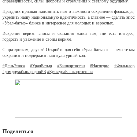
справедливости, силы, доброты и стремления к светлому будущему.
Праздник призван напомнить нам о важности сохранения фольклора,
укрепить нашу национальную идентичность, а главное — сделать эпос
«Урал-батыр» ближе и интереснее для молодых и взрослых.
Искренне верим: эпосы и сказания живы там, где есть интерес,
гордость и уважение к своим корням.
С праздником, друзья! Откройте для себя «Урал-батыра» — вместе мы
сохраним и поддержим наш культурный код.
#ДеньЭпоса
#УралБатыр
#Башкортостан
#Наследие
#Фольклор
#домдружбынародовРБ
#КультураБашкортостана
Поделиться