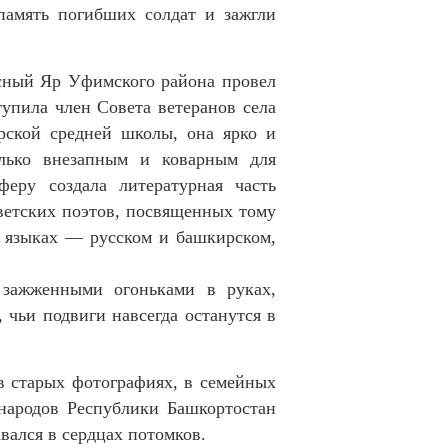
память погибших солдат и зажгли
асный Яр Уфимского района провел
упила член Совета ветеранов села
ярской средней школы, она ярко и
олько внезапным и коварным для
еру создала литературная часть
оветских поэтов, посвященных тому
 языках — русском и башкирском,
 зажженными огоньками в руках,
чьи подвиги навсегда останутся в
 в старых фотографиях, в семейных
народов Республики Башкортостан
авался в сердцах потомков.