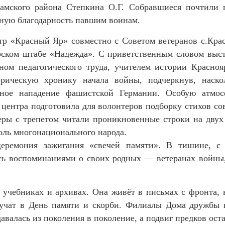
камского района Степкина О.Г. Собравшиеся почтили 
ную благодарность павшим воинам.
тр «Красный Яр» совместно с Советом ветеранов с.Кр
ском штабе «Надежда». С приветственным словом выст
ном педагогического труда, учителем истории Красно
орическую хронику начала войны, подчеркнув, наск
мное нападение фашистской Германии. Особую атмосф
центра подготовила для волонтеров подборку стихов с
еры с трепетом читали проникновенные строки на двух
оль многонационального народа.
еремония зажигания «свечей памяти». В тишине, с
сь воспоминаниями о своих родных — ветеранах войны, 
 учебниках и архивах. Она живёт в письмах с фронта,
звучат в День памяти и скорби. Филиалы Дома дружбы 
давалась из поколения в поколение, а подвиг предков ост