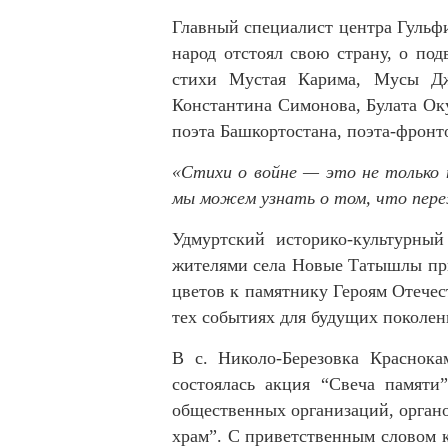
Главный специалист центра Гульфи
народ отстоял свою страну, о по
стихи Мустая Карима, Мусы Джа
Константина Симонова, Булата О
поэта Башкортостана, поэта-фрон
«Стихи о войне — это не только 
мы можем узнать о том, что пере
Удмуртский историко-культурны
жителями села Новые Татышлы при
цветов к памятнику Героям Отечес
тех событиях для будущих поколен
В с. Николо-Березовка Краснок
состоялась акция “Свеча памяти
общественных организаций, органо
храм”. С приветственным словом к