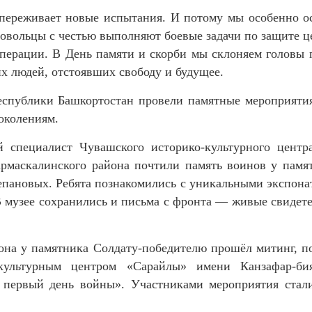
р переживает новые испытания. И потому мы особенно о
вольцы с честью выполняют боевые задачи по защите це
операции. В День памяти и скорби мы склоняем головы 
их людей, отстоявших свободу и будущее.
спублики Башкортостан провели памятные мероприятия,
околениям.
 специалист Чувашского историко-культурного центр
маскалинского района почтили память воинов у памят
пановых. Ребята познакомились с уникальными экспона
 музее сохранились и письма с фронта — живые свидетели
йона у памятника Солдату-победителю прошёл митинг, 
культурным центром «Сарайлы» имени Канзафар-бия
 первый день войны». Участниками мероприятия ста