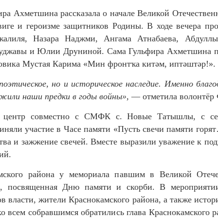
ра Ахметшина рассказала о начале Великой Отечествен
двиге и героизме защитников Родины. В ходе вечера пр
лиля, Назара Наджми, Ангама Атнабаева, Абдуллы 
куджавы и Юлии Друниной. Сама Гульфира Ахметшина пр
товика Мустая Карима «Мин фронтҡа китәм, иптәштәр!».
поэтическое, но и историческое наследие. Именно благ
жили наши предки в годы войны»,
— отметила волонтёр 
й центр совместно с СМФК с. Новые Татышлы, с се
няли участие в Часе памяти «Пусть свечи памяти горят
тва и зажжение свечей. Вместе выразили уважение к под
ий.
амского района у мемориала павшим в Великой Отеч
”, посвященная Дню памяти и скорби. В мероприяти
в власти, жители Краснокамского района, а также исто
о всем собравшимся обратились глава Краснокамского ра