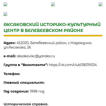
Skip
to
content
АКСАКОВСКИЙ ИСТОРИКО-КУЛЬТУРНЫЙ
ЦЕНТР В БЕЛЕБЕЕВСКОМ РАЙОНЕ
Адрес:
452020, Белебеевский район, с.Надеждино,
ул.Аксакова, 26
e-mail:
aksakovikc@yandex.ru
Группа в “Вконтакте”:
https://vk.com/club138319334
Телефон:
Главный специалист:
Год создания:
1998 год
Историческая справка.