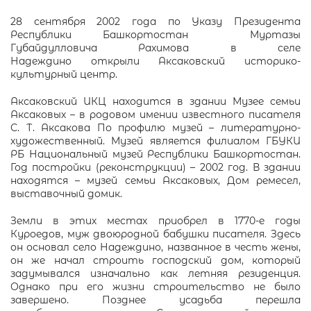
28 сентября 2002 года по Указу Президента
Республики Башкортостан Муртазы
Губайдулловича Рахимова в селе
Надеждино открыли Аксаковский историко-
культурный центр.
Аксаковский ИКЦ находится в здании Музее семьи
Аксаковых – в родовом имении известного писателя
С. Т. Аксакова По профилю музей – литературно-
художественный. Музей является филиалом ГБУКИ
РБ Национальный музей Республики Башкортостан.
Год постройки (реконструкции) – 2002 год. В здании
находятся – музей семьи Аксаковых, Дом ремесел,
выставочный домик.
Земли в этих местах приобрел в 1770-е годы
Куроедов, муж двоюродной бабушки писателя. Здесь
он основал село Надеждино, названное в честь жены,
он же начал строить господский дом, который
задумывался изначально как летняя резиденция.
Однако при его жизни строительство не было
завершено. Позднее усадьба перешла