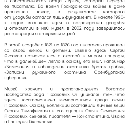
в собственность отца Сергея, который передал
ее писателю. Во время Гражданской войны в доме
произошел пожар, в результате которого
от усадьбы остался лишь фундамент. В начале 1990-
х годов возникла идея о возрождении усадьбы
и открытии в ней музея, в 2002 году завершилась
реставрация и открылся музей
В этой усадьбе с 1821 по 1826 год писатель проживал
со своей женой и детьми. Именно здесь Сергей
Аксаков познакомился с охотой и миром природы,
что в дальнейшем легло в основу его книг, например
«Замечания и наблюдения охотника брать грибы»,
«Записки ружейного охотника Оренбургской
губернии».
Музей хранит и пропагандирует богатое
наследство рода Аксаковых. Он уникален тем, что
здесь восстановлена мемориальная среда семьи
Аксаковых. Основу коллекции составили личные вещи
Сергея Тимофеевича и его супруги Ольги Семеновны
Аксаковых, сыновей писателя — Константина, Ивана
и Григория Аксаковых.