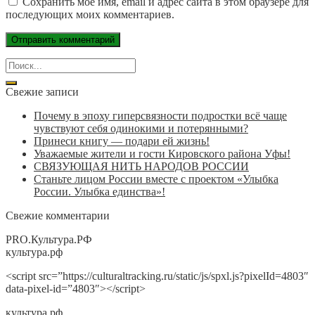
Сохранить моё имя, email и адрес сайта в этом браузере для
последующих моих комментариев.
Свежие записи
Почему в эпоху гиперсвязности подростки всё чаще
чувствуют себя одинокими и потерянными?
Принеси книгу — подари ей жизнь!
Уважаемые жители и гости Кировского района Уфы!
СВЯЗУЮЩАЯ НИТЬ НАРОДОВ РОССИИ
Станьте лицом России вместе с проектом «Улыбка
России. Улыбка единства»!
Свежие комментарии
PRO.Культура.РФ
культура.рф
<script src=”https://culturaltracking.ru/static/js/spxl.js?pixelId=4803″
data-pixel-id=”4803″></script>
культура.рф